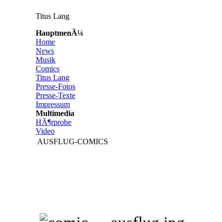
Titus Lang
HauptmenÃ¼
Home
News
Musik
Comics
Titus Lang
Presse-Fotos
Presse-Texte
Impressum
Multimedia
HÃ¶rprobe
Video
AUSFLUG-COMICS