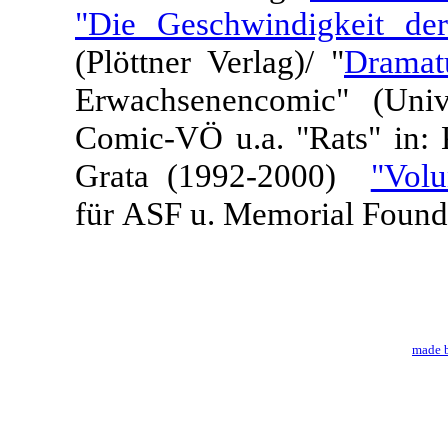
"Die Geschwindigkeit de
(Plöttner Verlag)/ "
Dramat
Erwachsenencomic" (Unive
Comic-VÖ u.a. "Rats" in:
Grata (1992-2000)
"Volu
für ASF u. Memorial Foundat
made b