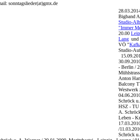
: sonntagslieder(at)gmx.de
28.03.2014
Bigband A
Studio-Al
"Immer Me
20.00
Leip
Lang
und 
VÖ "
Kafk
Studio-Au
15.09.201
30.09.201
- Berlin / 
Mühlstrass
Anton Han
Balcony T
Westwerk 
04.06.201
Schröck u
HSZ - TU 
A. Schröc
Leben - Kn
17.03.201
/11.03.201
Schröck u