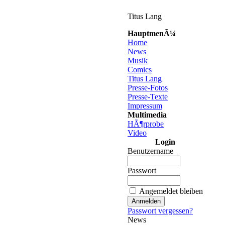
Titus Lang
HauptmenÃ¼
Home
News
Musik
Comics
Titus Lang
Presse-Fotos
Presse-Texte
Impressum
Multimedia
HÃ¶rprobe
Video
Login
Benutzername
Passwort
Angemeldet bleiben
Passwort vergessen?
News