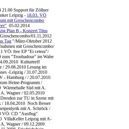
 21.00 Support für Zöllner
nker Leipzig -
18.03. VÖ
bum mit Groschencombo
er"
05.02.2014
zig Plan B - Konzert Titus
Groschencombo/01.11.2012
as Tag
"/März-Oktober 2012
fnahmen mit Groschencombo/
1 VÖ: free EP "Et cetera"/
0 zum "Troubadour" im Wabe
24.09.2010 Kulturtreff
e / 29.08.2010 Lesung im
nes -Leipzig / 31.07.2010
V - Hamburg / / 20.07.2010
zum Heine-Programm /
0 Wärmehalle Süd mit A.
. A. Wagner / 02.05.2010
Dresden zur TU in Szene mit
k / 18.04.2010 Noch Besser
eipenlyrik mit A. Schröck /
0 VÖ: CD "Ausflug"
0 VillaKeller Leipzig mit A-
. A. Wagner / 09.12.2009