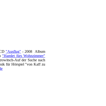
0 CD
"Ausflug"
- 2008 Album
zu
"Hamlet fürs Wohnzimmer"
trowitsch-Auf der Suche nach
ik für Hörspiel "von Kaff zu
le