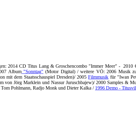
hungen: 2014 CD Titus Lang & Groschencombo "Immer Meer" - 201
2007 Album
"Sonntag"
(Motor Digital) / weitere VÖ: 2006 Musik 
on mit dem Staatsschauspiel Dresden)/ 2005
Filmmusik
für
"Iwan Pe
lm von Jörg Marklein und Nassur Juruschbajew)/ 2000 Samples & Mus
t Tom Pohlmann, Radjo Monk und Dieter Kalka /
1996 Demo -
Titusvil