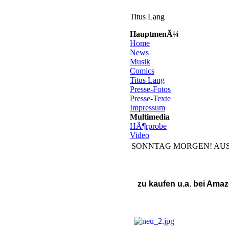
Titus Lang
HauptmenÃ¼
Home
News
Musik
Comics
Titus Lang
Presse-Fotos
Presse-Texte
Impressum
Multimedia
HÃ¶rprobe
Video
SONNTAG MORGEN! AUSFLUG
zu kaufen u.a. bei Amaz