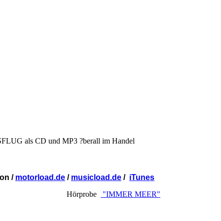
 als CD und MP3 ?berall im Handel
on /
motorload.de
/
musicload.de
/
iTunes
Hörprobe
"IMMER MEER"